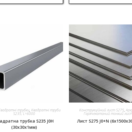
Квадратні трубки
,
Квадратні труби
Конструкційний лист S275
,
Арк
S235; L=6000
Гарячекатаний тонкий лис
адратна трубка S235 J0H
Лист S275 J0+N (6x1500x3
(30x30x1мм)