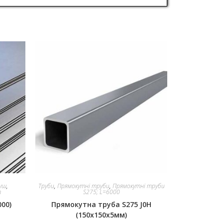
уш
,
Труби
,
Прямокутні труби
,
Прямокутні труби
т
S275; L=6000
000)
Прямокутна труба S275 J0H
(150x150x5мм)