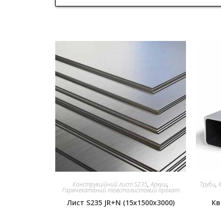
Конструкційний лист S235
,
Аркуш
,
Труби
,
Гарячекатаний товстолистовий прокат
Лист S235 JR+N (15x1500x3000)
Кв