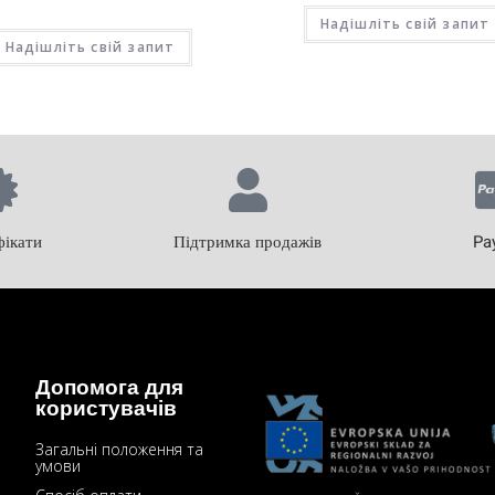
Надішліть свій запит
Надішліть свій запит
ікати
Підтримка продажів
Pa
Допомога для
користувачів
Загальні положення та
умови