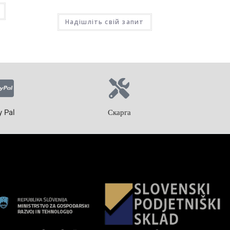
Надішліть свій запит
y Pal
Скарга