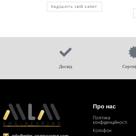
Надішліть свій запит
Досвід
Сертиф
Про нас
Політика
конфіденційності
Колофон
info@mlm-engineering.com