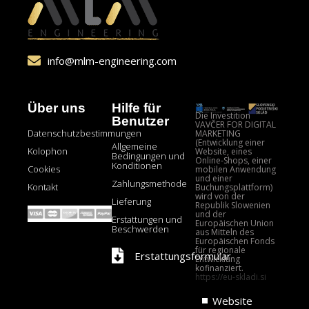
info@mlm-engineering.com
Über uns
Hilfe für
Die Investition
Benutzer
VAVČER FOR DIGITAL
Datenschutzbestimmungen
MARKETING
(Entwicklung einer
Allgemeine
Kolophon
Website, eines
Bedingungen und
Online-Shops, einer
Konditionen
Cookies
mobilen Anwendung
und einer
Zahlungsmethode
Kontakt
Buchungsplattform)
wird von der
Lieferung
Republik Slowenien
und der
Erstattungen und
Europäischen Union
Beschwerden
aus Mitteln des
Europäischen Fonds
für regionale
Erstattungsformular
Entwicklung
kofinanziert.
https://eu-skladi.si
Website