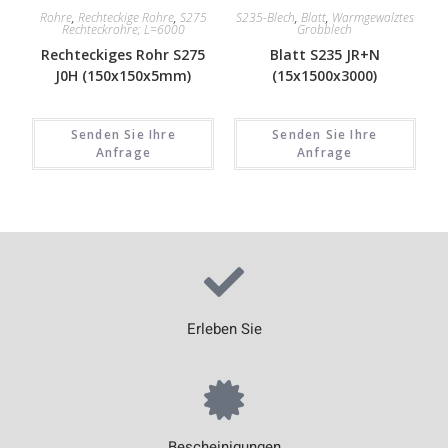
Rohre
,
Rechteckige Rohre
,
S275
S235-Blech
,
Blatt
,
Warmgewalztes
Rechteckrohre; L=6000
Grobblech
Rechteckiges Rohr S275
Blatt S235 JR+N
J0H (150x150x5mm)
(15x1500x3000)
Senden Sie Ihre
Senden Sie Ihre
Anfrage
Anfrage
Erleben Sie
Bescheinigungen