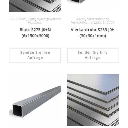
S275-Blech
,
Blatt
,
Warmgewalztes
Rohre
,
Vierkantrohre
,
Feinblech
Vierkantrohre S235; L=6000
Blatt S275 J0+N
Vierkantrohr S235 J0H
(6x1500x3000)
(30x30x1mm)
Senden Sie Ihre
Senden Sie Ihre
Anfrage
Anfrage