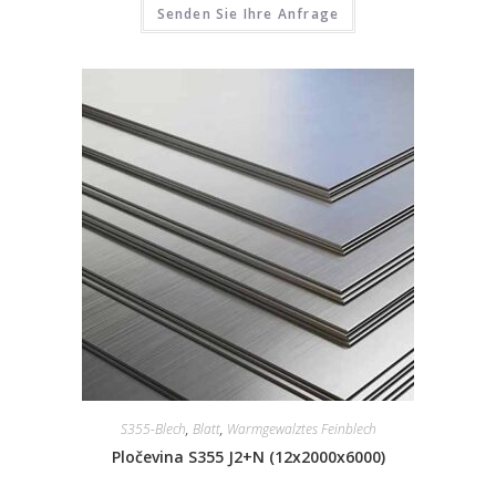
Senden Sie Ihre Anfrage
S355-Blech
,
Blatt
,
Warmgewalztes Feinblech
Pločevina S355 J2+N (12x2000x6000)