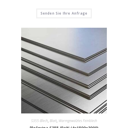
Senden Sie Ihre Anfrage
S355-Blech
,
Blatt
,
Warmgewalztes Feinblech
Pločevina S355 JR+N (4x1500x3000)