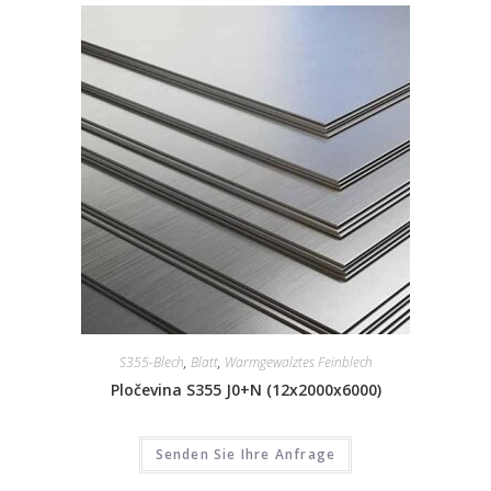
S355-Blech
,
Blatt
,
Warmgewalztes Feinblech
Pločevina S355 J0+N (12x2000x6000)
Senden Sie Ihre Anfrage