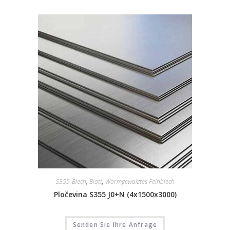
S355-Blech
,
Blatt
,
Warmgewalztes Feinblech
Pločevina S355 J0+N (4x1500x3000)
Senden Sie Ihre Anfrage