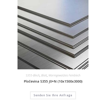
S355-Blech
,
Blatt
,
Warmgewalztes Feinblech
Pločevina S355 J0+N (10x1500x3000)
Senden Sie Ihre Anfrage