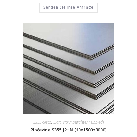
Senden Sie Ihre Anfrage
S355-Blech
,
Blatt
,
Warmgewalztes Feinblech
Pločevina S355 JR+N (10x1500x3000)