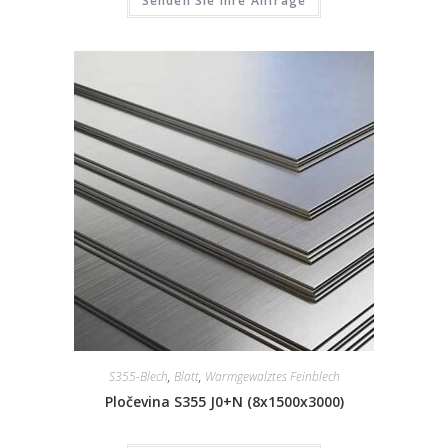
Senden Sie Ihre Anfrage
S355-Blech
,
Blatt
,
Warmgewalztes Feinblech
Pločevina S355 J0+N (8x1500x3000)