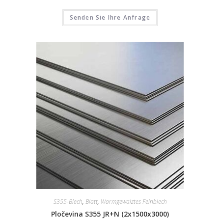
Senden Sie Ihre Anfrage
S355-Blech
,
Blatt
,
Warmgewalztes Feinblech
Pločevina S355 JR+N (2x1500x3000)