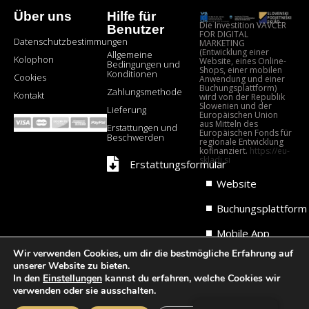
Über uns
Hilfe für
Die Investition VAVČER
Benutzer
FOR DIGITAL
Datenschutzbestimmungen
MARKETING
(Entwicklung einer
Allgemeine
Kolophon
Website, eines Online-
Bedingungen und
Shops, einer mobilen
Konditionen
Cookies
Anwendung und einer
Buchungsplattform)
Zahlungsmethode
Kontakt
wird von der Republik
Slowenien und der
Lieferung
Europäischen Union
aus Mitteln des
Erstattungen und
Europäischen Fonds für
Beschwerden
regionale Entwicklung
kofinanziert.
https://eu-
skladi.si
Erstattungsformular
Website
Buchungsplattform
Mobile App
Wir verwenden Cookies, um dir die bestmögliche Erfahrung auf
unserer Website zu bieten.
In den
Einstellungen
kannst du erfahren, welche Cookies wir
verwenden oder sie ausschalten.
Alle Rechte vorbehalten. MLM Technik.