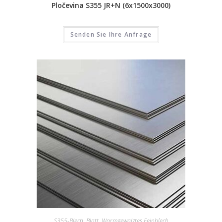
Pločevina S355 JR+N (6x1500x3000)
Senden Sie Ihre Anfrage
S355-Blech
,
Blatt
,
Warmgewalztes Feinblech