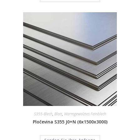
S355-Blech
,
Blatt
,
Warmgewalztes Feinblech
Pločevina S355 J0+N (6x1500x3000)