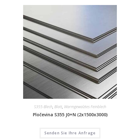
S355-Blech
,
Blatt
,
Warmgewalztes Feinblech
Pločevina S355 J0+N (2x1500x3000)
Senden Sie Ihre Anfrage