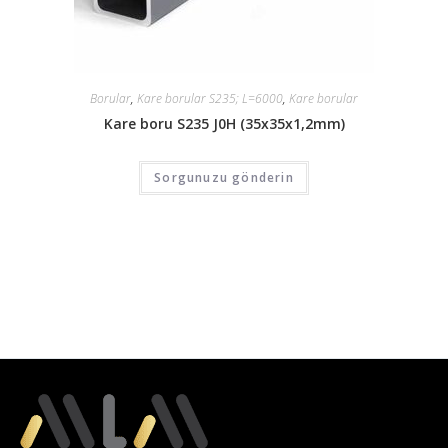
Borular
,
Kare borular S235; L=6000
,
Kare borular
Kare boru S235 J0H (35x35x1,2mm)
Sorgunuzu gönderin