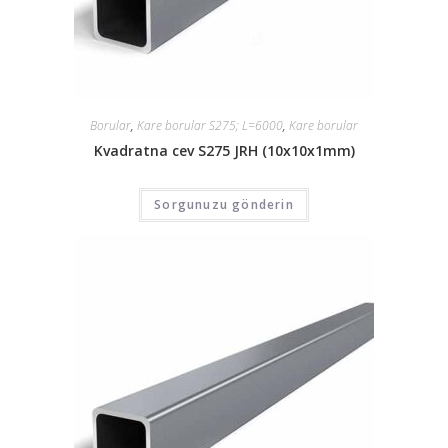
Borular
,
Kare borular S275; L=6000
,
Kare borular
Kvadratna cev S275 JRH (10x10x1mm)
Sorgunuzu gönderin