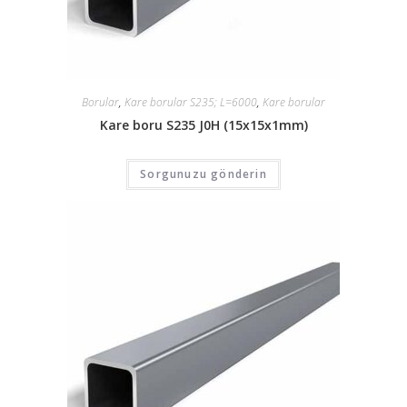
Borular
,
Kare borular S235; L=6000
,
Kare borular
Kare boru S235 J0H (15x15x1mm)
Sorgunuzu gönderin