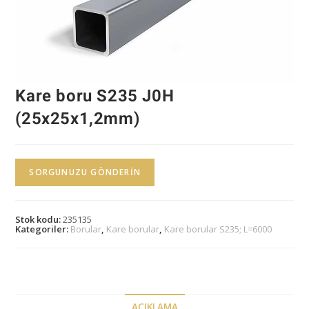
Kare boru S235 J0H
(25x25x1,2mm)
SORGUNUZU GÖNDERIN
Stok kodu:
235135
Kategoriler:
Borular
,
Kare borular
,
Kare borular S235; L=6000
AÇIKLAMA