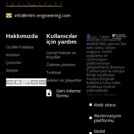
info@mlm-engineering.com
Hakkımızda
Kullanıcılar
VAVČER FOR DIGITAL
için yardım
MARKETING yatırımı (bir
Gizlilik Politikası
web sitesi, online
mağaza, mobil
Genel Hüküm ve
Kolofon
uygulama ve
Koşullar
rezervasyon
Çerezler
platformunun
Ödeme yöntemi
geliştirilmesi) Slovenya
İletişim
Cumhuriyeti ve Avrupa
Teslimat
Birliği tarafından
Avrupa Bölgesel
İadeler ve şikayetler
Kalkınma Fonu'ndan
ortaklaşa finanse
Geri ödeme
edilmektedir.
https://eu-skladi.si
formu
Web sitesi
Rezervasyon
platformu
Mobil