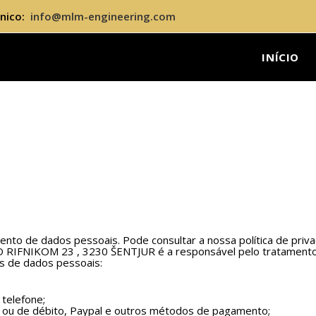
ónico:
info@mlm-engineering.com
INÍCIO
mento de dados pessoais. Pode consultar a nossa política de pri
NIKOM 23 , 3230 ŠENTJUR é a responsável pelo tratamento do
pos de dados pessoais:
telefone;
 ou de débito, Paypal e outros métodos de pagamento;