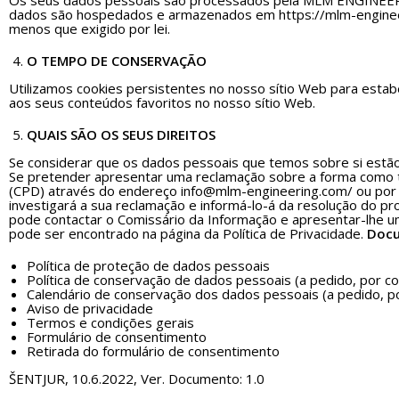
Os seus dados pessoais são processados pela MLM ENGINEER
dados são hospedados e armazenados em https://mlm-engineeri
menos que exigido por lei.
O TEMPO DE CONSERVAÇÃO
Utilizamos cookies persistentes no nosso sítio Web para estab
aos seus conteúdos favoritos no nosso sítio Web.
QUAIS SÃO OS SEUS DIREITOS
Se considerar que os dados pessoais que temos sobre si estão
Se pretender apresentar uma reclamação sobre a forma como 
(CPD) através do endereço
info@mlm-engineering.com
/ ou po
investigará a sua reclamação e informá-lo-á da resolução do p
pode contactar o Comissário da Informação e apresentar-lhe uma
pode ser encontrado na página da Política de Privacidade.
Docu
Política de proteção de dados pessoais
Política de conservação de dados pessoais (a pedido, por c
Calendário de conservação dos dados pessoais (a pedido, po
Aviso de privacidade
Termos e condições gerais
Formulário de consentimento
Retirada do formulário de consentimento
ŠENTJUR, 10.6.2022, Ver. Documento: 1.0