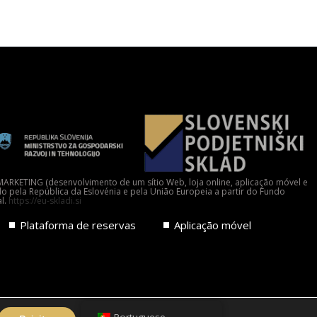
ARKETING (desenvolvimento de um sítio Web, loja online, aplicação móvel e
do pela República da Eslovénia e pela União Europeia a partir do Fundo
l.
https://eu-skladi.si
Plataforma de reservas
Aplicação móvel
Fechar o banner do cookie