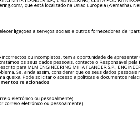
ING MIHA FLANDER S.P., ENGINEERING, CESTA POD RIFNIKOM 23 
ng.com/, que está localizado na União Europeia (Alemanha). N
elecer ligações a serviços sociais e outros fornecedores de "par
 incorrectos ou incompletos, tem a oportunidade de apresentar 
tratámos os seus dados pessoais, contacte o Responsável pela
r escrito para MLM ENGINEERING MIHA FLANDER S.P., ENGINE
roblema. Se, ainda assim, considerar que os seus dados pessoai
 queixa. Pode solicitar o acesso a políticas e documentos relac
mentos relacionados:
orreio eletrónico ou pessoalmente)
r correio eletrónico ou pessoalmente)