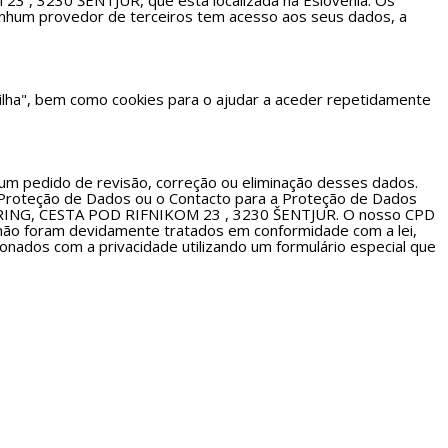
, 3230 ŠENTJUR, que está localizada na Eslovénia. Os
enhum provedor de terceiros tem acesso aos seus dados, a
tilha", bem como cookies para o ajudar a aceder repetidamente
um pedido de revisão, correção ou eliminação desses dados.
 Proteção de Dados ou o Contacto para a Proteção de Dados
ERING, CESTA POD RIFNIKOM 23 , 3230 ŠENTJUR. O nosso CPD
s não foram devidamente tratados em conformidade com a lei,
ionados com a privacidade utilizando um formulário especial que