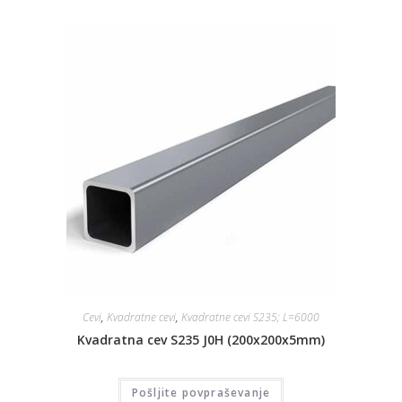
Cevi
,
Kvadratne cevi
,
Kvadratne cevi S235; L=6000
Kvadratna cev S235 J0H (200x200x5mm)
Pošljite povpraševanje