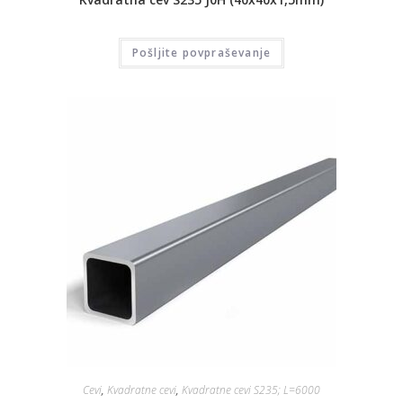
Pošljite povpraševanje
Cevi
,
Kvadratne cevi
,
Kvadratne cevi S235; L=6000