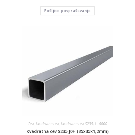
Pošljite povpraševanje
Cevi
,
Kvadratne cevi
,
Kvadratne cevi S235; L=6000
Kvadratna cev S235 J0H (35x35x1,2mm)