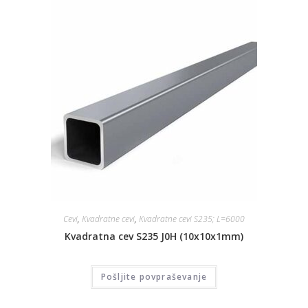
Cevi
,
Kvadratne cevi
,
Kvadratne cevi S235; L=6000
Kvadratna cev S235 J0H (10x10x1mm)
Pošljite povpraševanje