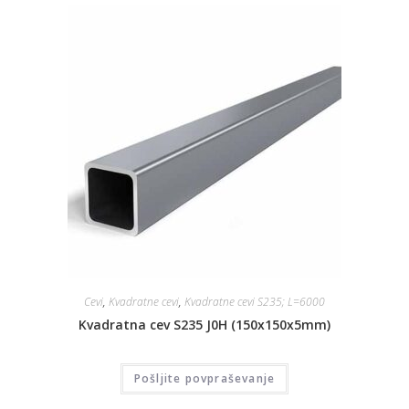
Cevi
,
Kvadratne cevi
,
Kvadratne cevi S235; L=6000
Kvadratna cev S235 J0H (150x150x5mm)
Pošljite povpraševanje