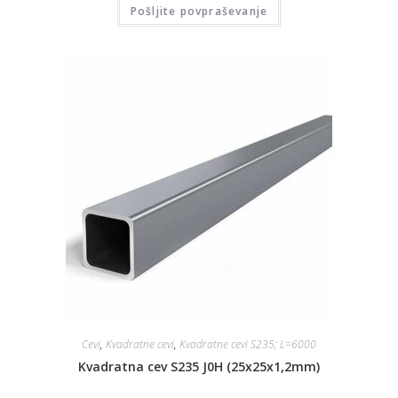
Pošljite povpraševanje
Cevi
,
Kvadratne cevi
,
Kvadratne cevi S235; L=6000
Kvadratna cev S235 J0H (25x25x1,2mm)