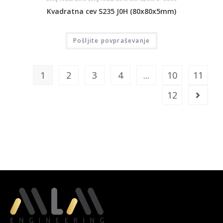
Kvadratna cev S235 J0H (80x80x5mm)
Pošljite povpraševanje
1
2
3
4
...
10
11
12