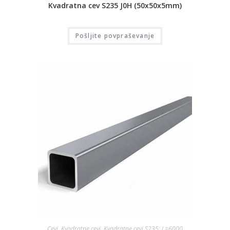
Kvadratna cev S235 J0H (50x50x5mm)
Pošljite povpraševanje
Cevi
,
Kvadratne cevi
,
Kvadratne cevi S235; L=6000