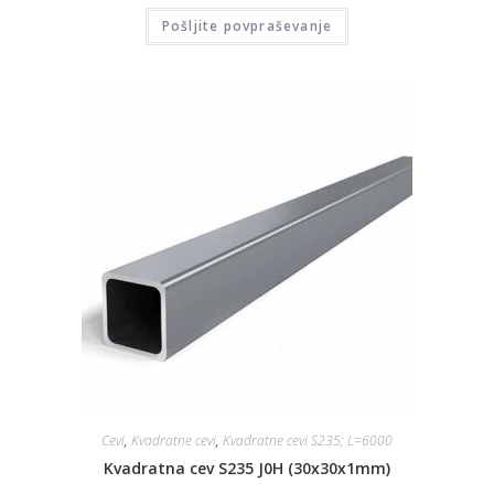
Pošljite povpraševanje
Cevi
,
Kvadratne cevi
,
Kvadratne cevi S235; L=6000
Kvadratna cev S235 J0H (30x30x1mm)