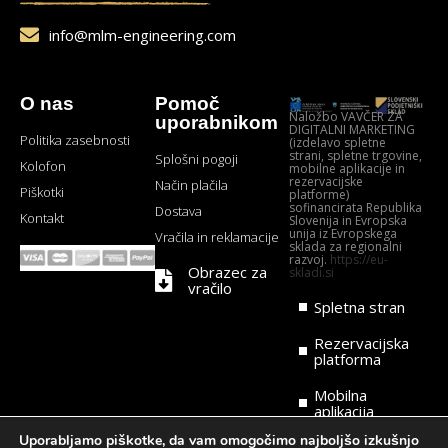
info@mlm-engineering.com
O nas
Pomoč
Naložbo VAVČER ZA
uporabnikom
DIGITALNI MARKETING
Politika zasebnosti
(izdelavo spletne
strani, spletne trgovine,
Splošni pogoji
Kolofon
mobilne aplikacije in
rezervacijske
Način plačila
Piškotki
platforme)
sofinancirata Republika
Dostava
Kontakt
Slovenija in Evropska
unija iz Evropskega
Vračila in reklamacije
sklada za regionalni
razvoj.
https://eu-
Obrazec za
skladi.si
vračilo
Spletna stran
Rezervacijska
platforma
Mobilna
aplikacija
Uporabljamo piškotke, da vam omogočimo najboljšo izkušnjo