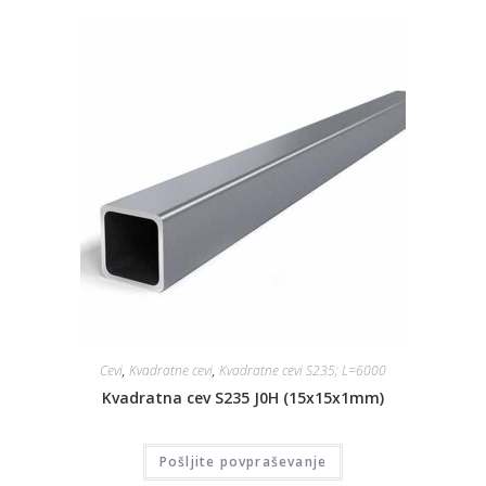
Cevi
,
Kvadratne cevi
,
Kvadratne cevi S235; L=6000
Kvadratna cev S235 J0H (15x15x1mm)
Pošljite povpraševanje