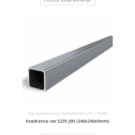
Pošljite povpraševanje
Cevi
,
Kvadratne cevi
,
Kvadratne cevi S235; L=6000
Kvadratna cev S235 J0H (240x240x5mm)