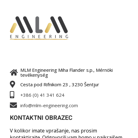
MLM Engineering Miha Flander s.p., Mérnöki
tevékenység
Cesta pod Rifnikom 23 , 3230 Šentjur
+386 (0) 41 341 624
info@mlm-engineering.com
KONTAKTNI OBRAZEC
V kolikor imate vprašanje, nas prosim
kontaktirajte. Odgovorili vam bomo v najkrajšem