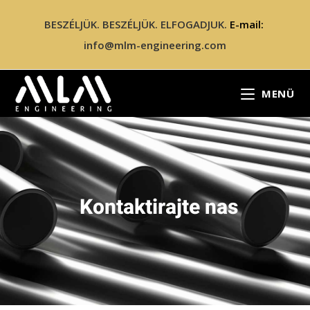
BESZÉLJÜK. BESZÉLJÜK. ELFOGADJUK.
E-mail:
info@mlm-engineering.com
MENÜ
Kontaktirajte nas