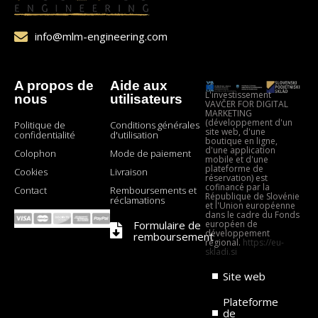
info@mlm-engineering.com
A propos de
Aide aux
L'investissement
nous
utilisateurs
VAVČER FOR DIGITAL
MARKETING
(développement d'un
Politique de
Conditions générales
site web, d'une
confidentialité
d'utilisation
boutique en ligne,
d'une application
Colophon
Mode de paiement
mobile et d'une
plateforme de
Cookies
Livraison
réservation) est
cofinancé par la
Contact
Remboursements et
République de Slovénie
réclamations
et l'Union européenne
dans le cadre du Fonds
Formulaire de
européen de
développement
remboursement
régional.
https://eu-
skladi.si
Site web
Plateforme
de