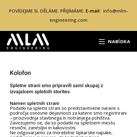
POVÍDEJME SI. DĚLÁME. PŘIJÍMÁME.
E-mail:
info@mlm-
engineering.com
NABÍDKA
Kolofon
Spletne strani smo pripravili sami skupaj z
izvajalcem spletnih storitev.
Namen spletnih strani
Podatki na spletni strani so predstavitvene narave s
področja osnovne dejavnosti za katere smo registrirani
– proizvodnja stavbnega in notranjega pohištva.
Zavezujemo se, da so podatki na spletnem mestu
resnični, zanesljivi in kakovostni.
Ne odgovarjamo za morebitne tipkarske napake,