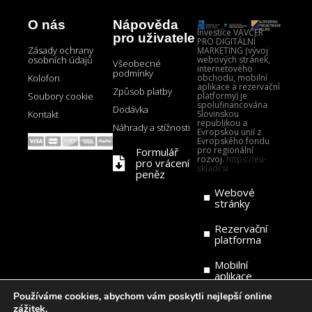
O nás
Nápověda
Investice VAVČER
pro uživatele
PRO DIGITÁLNÍ
Zásady ochrany
MARKETING (vývoj
webových stránek,
osobních údajů
Všeobecné
internetového
podmínky
obchodu, mobilní
Kolofon
aplikace a rezervační
Způsob platby
platformy) je
Soubory cookie
spolufinancována
Dodávka
Slovinskou
Kontakt
republikou a
Náhrady a stížnosti
Evropskou unií z
Evropského fondu
pro regionální
Formulář
rozvoj.
https://eu-
pro vrácení
skladi.si
peněz
Webové
stránky
Rezervační
platforma
Mobilní
aplikace
Používáme cookies, abychom vám poskytli nejlepší online
zážitek.