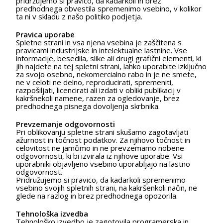
pridržujemo si pravico, da kadarkoli in brez
predhodnega obvestila spremenimo vsebino, v kolikor
ta ni v skladu z našo politiko podjetja.
Pravica uporabe
Spletne strani in vsa njena vsebina je zaščitena s
pravicami industrijske in intelektualne lastnine. Vse
informacije, besedila, slike ali drugi grafični elementi, ki
jih najdete na tej spletni strani, lahko uporabite izključno
za svojo osebno, nekomercialno rabo in je ne smete,
ne v celoti ne delno, reproducirati, spremeniti,
razpošiljati, licencirati ali izdati v obliki publikacij v
kakršnekoli namene, razen za ogledovanje, brez
predhodnega pisnega dovoljenja skrbnika.
Prevzemanje odgovornosti
Pri oblikovanju spletne strani skušamo zagotavljati
ažurnost in točnost podatkov. Za njihovo točnost in
celovitost ne jamčimo in ne prevzemamo nobene
odgovornosti, ki bi izvirala iz njihove uporabe. Vsi
uporabniki objavljeno vsebino uporabljajo na lastno
odgovornost.
Pridružujemo si pravico, da kadarkoli spremenimo
vsebino svojih spletnih strani, na kakršenkoli način, ne
glede na razlog in brez predhodnega opozorila.
Tehnološka izvedba
Tehnološko izvedbo je zagotovila programerska in